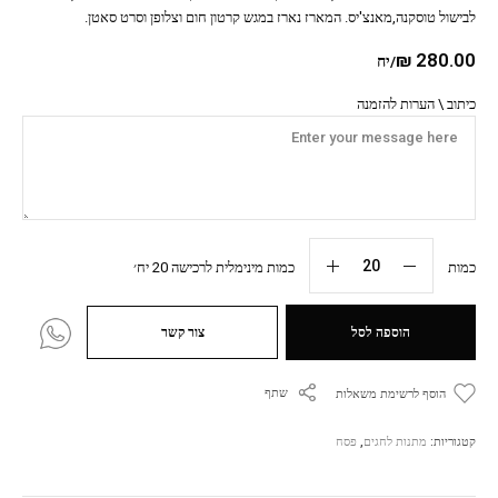
לבישול טוסקנה,מאנצ'יס. המארז נארז במגש קרטון חום וצלופן וסרט סאטן.
₪
280.00
/יח
כיתוב \ הערות להזמנה
כמות
כמות מינימלית לרכישה 20 יח׳
הוספה לסל
צור קשר
שתף
הוסף לרשימת משאלות
קטגוריות:
מתנות לחגים
,
פסח