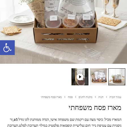
פתח סרגל נגישות
עמוד הבית
חנות
מתנות לחגים
פסח
מארז פסח משפחתי
מארז פסח משפחתי
המארז מכיל: כיסוי מצה עם רקמת שם משפחה אישי, הגדה ממותגת לוגו גודל a5,זר
גיסניות עם עטיפת נייר חום,שלישיית קופסאות פלסטיק במילוי תערובת לסלט,תערובת