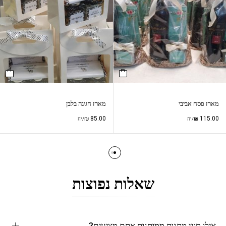
מארז פסח אביבי
מארז חגיגה בלבן
₪
85.00
₪
115.00
/יח
/יח
שאלות נפוצות
אילו סוגי מתנות ממותגות אתם מציעים?