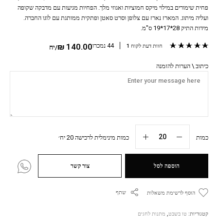
פחית שימורים במילוי מיקס חמוציות ואגוזי מלך. הפחיות מגיעות עם מדבקה שקופה
ועליה מיתוג. המארז נארז עם צלופן וסרט סאטן ופתקית ממותגת עם לוגו החברה.
מידות התיק 28*17*19 ס"מ.
מדורג
5.00
מתוך 5 מבוסס על
1
דירוגים של לקוחות
44 נמכרו
140.00
₪
חוות דעת לקוח
1
/יח
כיתוב \ הערות להזמנה
כמות
כמות מינימלית לרכישה 20 יח׳
הוספה לסל
צור קשר
שתף
הוסף לרשימת משאלות
קטגוריות:
טו בשבט
,
מתנות לחגים