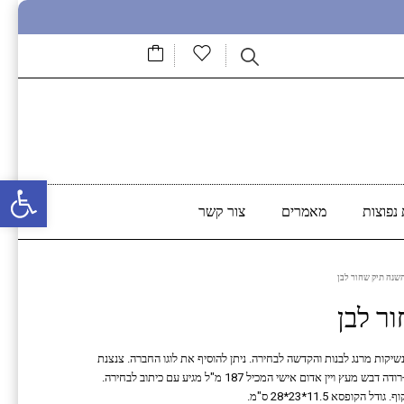
פתח סרגל נגישות
נפוצות
מאמרים
צור קשר
שנה תיק שחור לבן
ר לבן
מכילה 250 מ"ל מגיעה במילוי נשיקות מרנג לבנות והקדשה לבחירה. ניתן להוסיף את לוגו החברה. צנצנת
דבש מזכוכית המכילה 250 גרם דבש טהור של חברת פרא +רודה דבש מעץ ויין אדום אישי המכיל 187 מ"ל מגיע עם כיתוב לבחירה.
פסא 11.5*23*28 ס"מ.