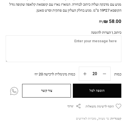
מגיע עם מדבקה ועליה כיתוב לבחירה. המארז נארז עם קופסאת קלאפה שקופה גודל
הקופסא 27*19 ס"מ. מגיע בחלק העליון עם פתקית וסרט סאטן.
₪
58.00
/יח
כיתוב \ הערות להזמנה
כמות
כמות מינימלית לרכישה 20 יח׳
הוספה לסל
צור קשר
שתף
הוסף לרשימת משאלות
קטגוריות:
בר מצווה
,
מזכרות לאירועים