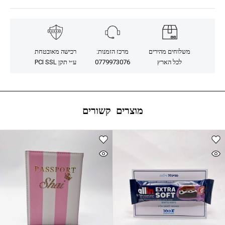
משלוחים מהירים
מרכז הזמנות:
רכישה מאובטחת
לכל הארץ
0779973076
ע״י תקן PCI SSL
מוצרים קשורים