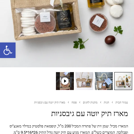
פתח סרגל נגישות
עמוד הבית
חנות
מתנות לחגים
פסח
מארז תיק יוטה עם גיבסניות
מארז תיק יוטה עם גיבסניות
המארז מכיל: שמן זית של פתורה המכיל 200 מ"ל, קופסאת פלסטיק במילוי מאנצ'יס
ופבלובה. המוצרים כשל"פ. המארז מגיע עם תיק יוטה גודל התיק 26*16*9.5 ס"מ.