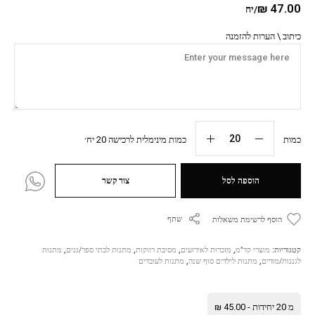
₪
47.00
/יח
כיתוב \ הערות להזמנה
כמות
כמות מינימלית לרכישה 20 יח׳
הוספה לסל
צור קשר
שתף
הוסף לרשימת משאלות
קטגוריות:
מוצרי קד"מ
,
מזכרות לאירועים
,
מסיבת רווקות
,
מתנות לבתי ספר/גנים
,
מתנות
לגננות/מורים
,
מתנות לילדים סוף שנה
,
מתנות לעובדים
מ 20 יחידות -
45.00
₪