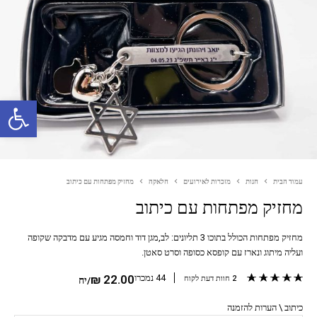
פתח סרגל נגישות
עמוד הבית
חנות
מזכרות לאירועים
חלאקה
מחזיק מפתחות עם כיתוב
מחזיק מפתחות עם כיתוב
מחזיק מפתחות הכולל בתוכו 3 תליונים: לב,מגן דוד וחמסה מגיע עם מדבקה שקופה
ועליה מיתוג ונארז עם קופסא כסופה וסרט סאטן.
מדורגים
5.00
מתוך 5 מבוסס על
2
דירוגים של לקוחות
44 נמכרו
22.00
₪
2
חוות דעת לקוח
/יח
כיתוב \ הערות להזמנה