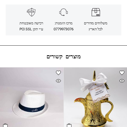
משלוחים מהירים
מרכז הזמנות:
רכישה מאובטחת
לכל הארץ
0779973076
ע״י תקן PCI SSL
מוצרים קשורים