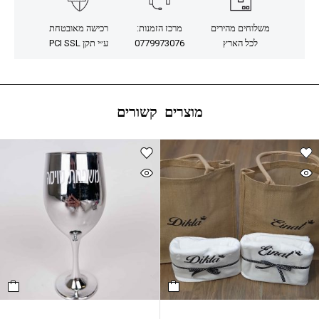
משלוחים מהירים
מרכז הזמנות:
רכישה מאובטחת
לכל הארץ
0779973076
ע״י תקן PCI SSL
מוצרים קשורים