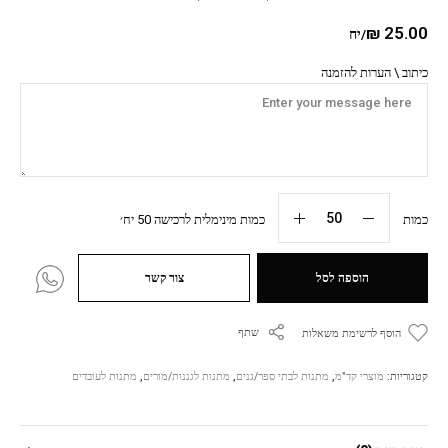
₪
25.00
/יח
כיתוב \ הערות להזמנה
כמות
כמות מינימלית לרכישה 50 יח׳
הוספה לסל
צור קשר
שתף
הוסף לרשימת משאלות
קטגוריות:
מוצרי קד"מ
,
מתנות לבתי ספר/גנים
,
מתנות לגננות/מורים
,
מתנות לעובדים