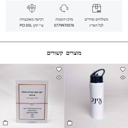
משלוחים מהירים
מרכז הזמנות:
רכישה מאובטחת
לכל הארץ
0779973076
ע״י תקן PCI SSL
מוצרים קשורים