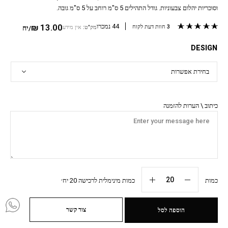
וסוכריות יהלום צבעוניות. גודל התהילים 5 ס"מ רוחב על 5 ס"מ גובה.
מדורגים
5.00
מתוך 5 מבוסס על
3
דירוגים של לקוחות
44 נמכרו
13.00
₪
3
חוות דעת לקוח
מק"ט:
אין מידע
/יח
DESIGN
כיתוב \ הערות להזמנה
כמות
כמות מינימלית לרכישה 20 יח׳
צור קשר
הוספה לסל