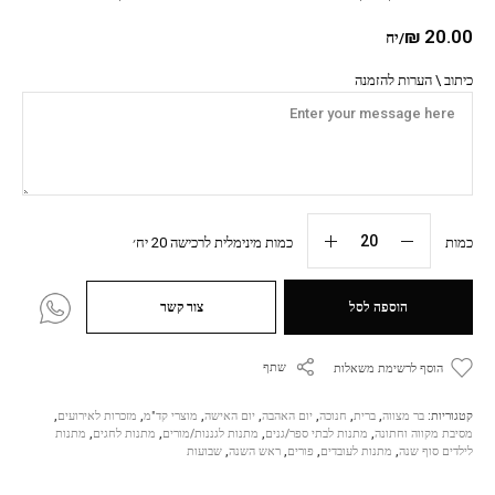
₪
20.00
/יח
כיתוב \ הערות להזמנה
כמות
כמות מינימלית לרכישה 20 יח׳
הוספה לסל
צור קשר
שתף
הוסף לרשימת משאלות
קטגוריות:
בר מצווה
,
ברית
,
חנוכה
,
יום האהבה
,
יום האישה
,
מוצרי קד"מ
,
מזכרות לאירועים
,
מסיבת מקווה וחתונה
,
מתנות לבתי ספר/גנים
,
מתנות לגננות/מורים
,
מתנות לחגים
,
מתנות
לילדים סוף שנה
,
מתנות לעובדים
,
פורים
,
ראש השנה
,
שבועות