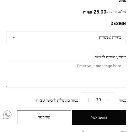
פמוט
₪
25.00
מק"ט:
אין מידע
/יח
DESIGN
כיתוב \ הערות להזמנה
כמות
כמות מינימלית לרכישה 20 יח׳
צור קשר
הוספה לסל