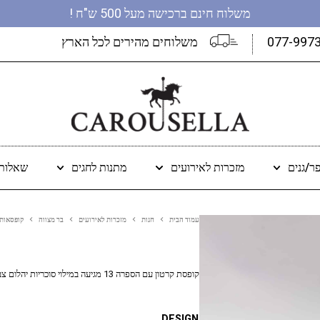
משלוח חינם ברכישה מעל 500 ש"ח !
077-997
משלוחים מהירים לכל הארץ
ר/גנים
מזכרות לאירועים
מתנות לחגים
שאלות 
עמוד הבית
חנות
מזכרות לאירועים
בר מצווה
קופסאות 
קופסת קרטון עם הספרה 13 מגיעה במילוי סוכריות יהלום צבעוניות והקדשה אישית וסרט סאטן 7X4 ס"מ
DESIGN