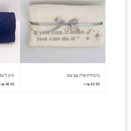
כרבולית פליז עם שם
תיק ג’ינ
₪
40.00
₪
65.00
/יח
/י