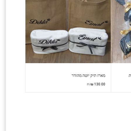
ת
מארז תיק יוטה מהודר
₪
130.00
/יח