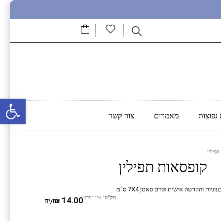
פתח סרגל נגישות
נפוצות
מאמרים
צור קשר
תפילין
קופסאות תפילין
מק"ט:
אין מידע
₪
14.00
/יח