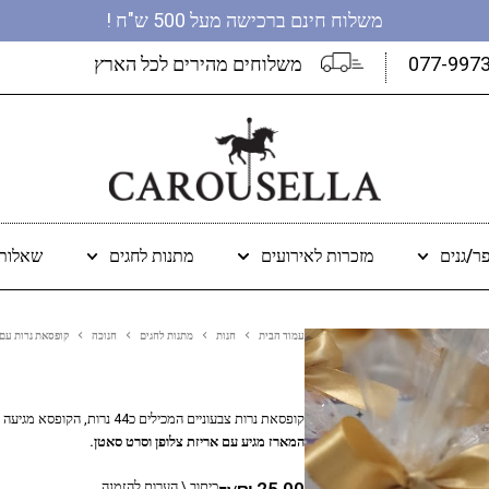
משלוח חינם ברכישה מעל 500 ש"ח !
077-997
משלוחים מהירים לכל הארץ
ר/גנים
מזכרות לאירועים
מתנות לחגים
שאלות 
עמוד הבית
חנות
מתנות לחגים
חנוכה
קופסאת נרות עם
קופסאת נרות צבעוניים המכילים כ44 נרות, הקופסא מגיעה עם מדבקה ממותגת, ניתן להוסיף את לוגו החברה ומצית עם כיתוב לבחירה.
המארז מגיע עם אריזת צלופן וסרט סאטן.
25.00
₪
כיתוב \ הערות להזמנה