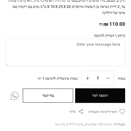
תיק גב מעוצב גודל מושלם ליומיום,עשוי בד קורדורה תא מרכזי גדול, תא קדמי,רשתות
צד, 2 ידיות נשיאה גב ורצועות מרופדים X 10 X 25 X 32 ס"מ מגיע עם רקמת שם
אישי של הילד/ה
₪
110.00
/יח
כיתוב \ הערות להזמנה
כמות
כמות מינימלית לרכישה 1 יח׳
הוספה לסל
צור קשר
שתף
הוסף לרשימת משאלות
קטגוריות:
מתנות לבתי ספר/גנים
,
מתנות לילדים סוף שנה