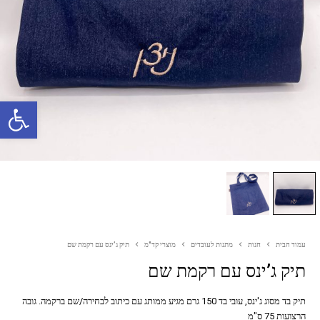
פתח סרגל נגישות
עמוד הבית
חנות
מתנות לעובדים
מוצרי קד"מ
תיק ג’ינס עם רקמת שם
תיק ג’ינס עם רקמת שם
תיק בד מסוג ג'ינס, עובי בד 150 גרם מגיע ממותג עם כיתוב לבחירה/שם ברקמה. גובה
הרצועות 75 ס"מ