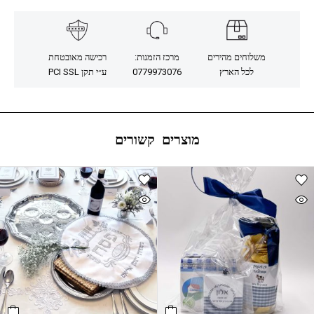
משלוחים מהירים
מרכז הזמנות:
רכישה מאובטחת
לכל הארץ
0779973076
ע״י תקן PCI SSL
מוצרים קשורים